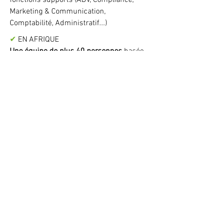
fonctions supports (ADV, Compliance,
Marketing & Communication,
Comptabilité, Administratif...)
✔
EN AFRIQUE
Une équipe de plus 40 personnes
basée
en Afrique : techniciens, ingénieurs
d’application, commerciaux et project
managers
✔
INGÉNIEURS FORMATEURS
Pour les applications scanner,
échographie et IRM (qualifiés du 1,5
Tesla au 3 Tesla)
✔
DÉPARTEMENT ENSEIGNEMENT &
FORMATION
Workshop, formation continue
✔
MAÎTRE D’ŒUVRE
Spécialisé dans la construction et la