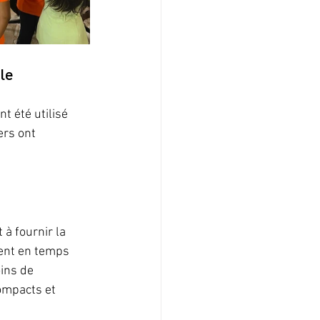
le
 été utilisé 
ers ont 
à fournir la 
ment en temps 
ins de 
ompacts et 