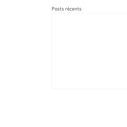
Posts récents
NAV
Equ
Con
Partenaire
Siemens