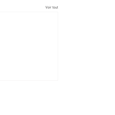
Voir tout
CONTACT
+33 (0)4 11 92 00 43